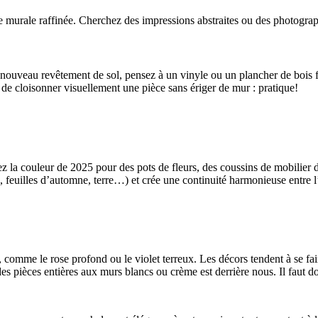
e murale raffinée. Cherchez des impressions abstraites ou des photograp
nouveau revêtement de sol, pensez à un vinyle ou un plancher de bois fr
de cloisonner visuellement une pièce sans ériger de mur : pratique!
sez la couleur de 2025 pour des pots de fleurs, des coussins de mobilier d
 feuilles d’automne, terre…) et crée une continuité harmonieuse entre l’i
s, comme le rose profond ou le violet terreux. Les décors tendent à se fa
t des pièces entières aux murs blancs ou crème est derrière nous. Il faut 