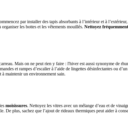
ommencez par installer des tapis absorbants à l’intérieur et à l’extérieur
organiser les bottes et les vêtements mouillés.
Nettoyez fréquemmen
arreau. Mais on ne peut rien y faire : l'hiver est aussi synonyme de rhu
mmandes et rampes d’escalier à l’aide de lingettes désinfectantes ou d’
et à maintenir un environnement sain.
 des
moisissures
. Nettoyez les vitres avec un mélange d’eau et de vinaigre
lle. De plus, sachez que l’ajout de rideaux thermiques peut aider à cons